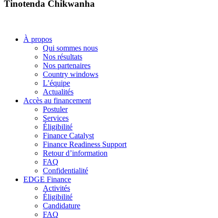
Tinotenda Chikwanha
À propos
Qui sommes nous
Nos résultats
Nos partenaires
Country windows
L’équipe
Actualités
Accès au financement
Postuler
Services
Éligibilité
Finance Catalyst
Finance Readiness Support
Retour d’information
FAQ
Confidentialité
EDGE Finance
Activités
Éligibilité
Candidature
FAQ