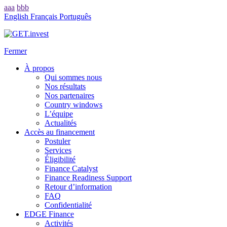
aaa
bbb
English
Français
Português
Fermer
À propos
Qui sommes nous
Nos résultats
Nos partenaires
Country windows
L’équipe
Actualités
Accès au financement
Postuler
Services
Éligibilité
Finance Catalyst
Finance Readiness Support
Retour d’information
FAQ
Confidentialité
EDGE Finance
Activités