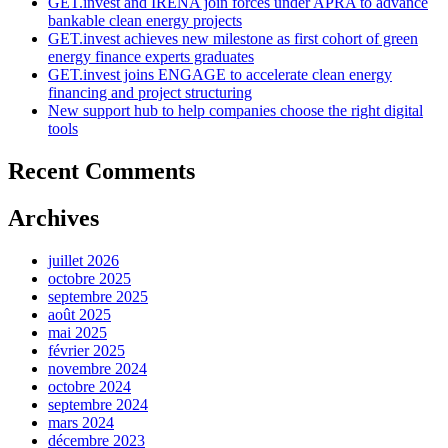
GET.invest and IRENA join forces under APRA to advance
bankable clean energy projects
GET.invest achieves new milestone as first cohort of green
energy finance experts graduates
GET.invest joins ENGAGE to accelerate clean energy
financing and project structuring
New support hub to help companies choose the right digital
tools
Recent Comments
Archives
juillet 2026
octobre 2025
septembre 2025
août 2025
mai 2025
février 2025
novembre 2024
octobre 2024
septembre 2024
mars 2024
décembre 2023