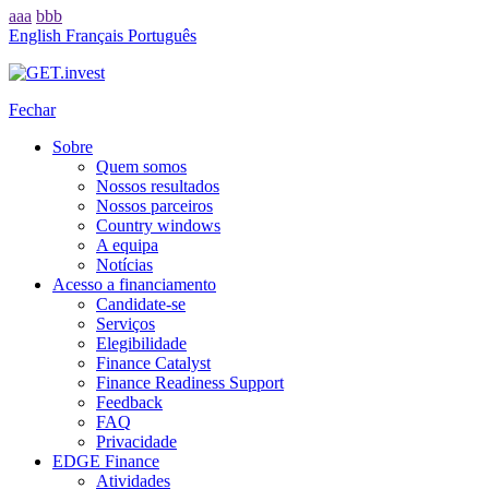
aaa
bbb
English
Français
Português
Fechar
Sobre
Quem somos
Nossos resultados
Nossos parceiros
Country windows
A equipa
Notícias
Acesso a financiamento
Candidate-se
Serviços
Elegibilidade
Finance Catalyst
Finance Readiness Support
Feedback
FAQ
Privacidade
EDGE Finance
Atividades