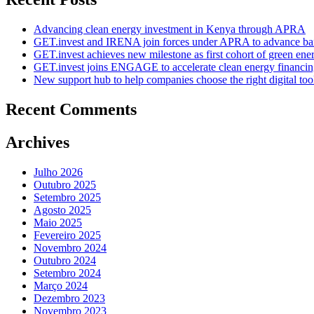
Advancing clean energy investment in Kenya through APRA
GET.invest and IRENA join forces under APRA to advance ban
GET.invest achieves new milestone as first cohort of green ene
GET.invest joins ENGAGE to accelerate clean energy financing
New support hub to help companies choose the right digital too
Recent Comments
Archives
Julho 2026
Outubro 2025
Setembro 2025
Agosto 2025
Maio 2025
Fevereiro 2025
Novembro 2024
Outubro 2024
Setembro 2024
Março 2024
Dezembro 2023
Novembro 2023