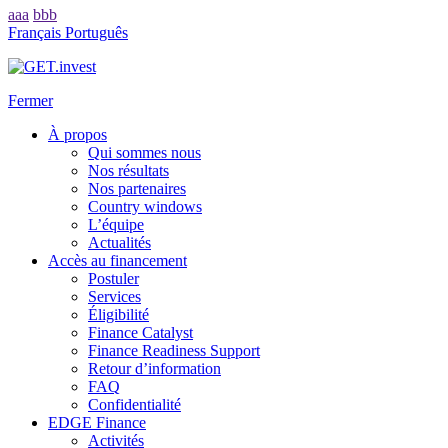
aaa
bbb
Français
Português
Fermer
À propos
Qui sommes nous
Nos résultats
Nos partenaires
Country windows
L’équipe
Actualités
Accès au financement
Postuler
Services
Éligibilité
Finance Catalyst
Finance Readiness Support
Retour d’information
FAQ
Confidentialité
EDGE Finance
Activités