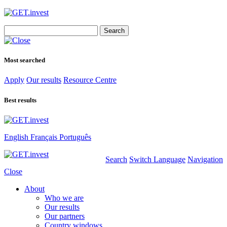
Search
for:
Most searched
Apply
Our results
Resource Centre
Best results
English
Français
Português
Search
Switch Language
Navigation
Close
About
Who we are
Our results
Our partners
Country windows