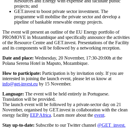
Resources and Energy with expertise and facilitate public
projects; and
GET.invest to boost private sector investment. The
programme will mobilise the private sector and develop a
pipeline of bankable renewable energy projects.
The event will present an outline of the EU Energy portfolio of
PROMOVE in Mozambique and specifically announce the activities
of the Resource Centre and GET.invest. Presentations of the Facility
and its components will be followed by a networking reception.
Date and place:
Wednesday, 20 November, 17:30-20:00h at the
Polana Serena Hotel in Maputo, Mozambique.
How to participate:
Participation is by invitation only. If you are
interested in joining the launch event, please let us know at
info@get-invest.eu
by 15 November.
Language:
The event will be held entirely in Portuguese.
Translation will be provided.
The launch event will be followed by a private-sector day on 21
November, organised by GET.invest in collaboration with the clean
energy facility
EEP Africa
. Learn more about the
event
.
Stay up-to-date:
Subscribe to our Twitter channel
@GET_invest.